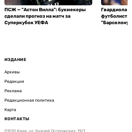
ПСЖ — "Астон Вилла": букмекеры
Гвардиола у
сделали прогноз на матч за
футболиста 
Суперкубок УЕФА
"Барселону"
ИЗДАНИЕ
Архивы
Редакция
Реклама
Редакционная политика
Карта
КОНТАКТЫ
01010 Киев, ул. Князей Острожских, 19/1