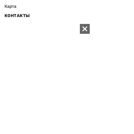
Карта
КОНТАКТЫ
01010 Киев, ул. Князей Острожских, 19/1
Телефон редакции:
+380 (44) 280-04-85
Электронная почта редакции:
zn94@ukr.net
Электронная почта службы новостей:
editor@zn.ua
СОЦСЕТИ
ПОДДЕРЖАТЬ ZN.UA
Поддержать независимую
журналистику!