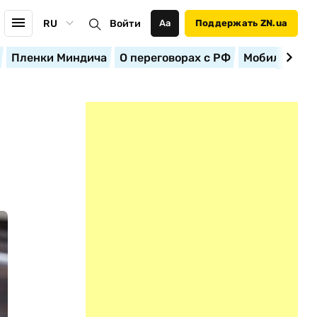
RU
Войти
Аа
Поддержать ZN.ua
Пленки Миндича
О переговорах с РФ
Мобилизация