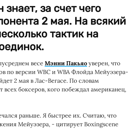
знает, за счет чего
онента 2 мая. На всякий
несколько тактик на
оединок.
лусреднем весе
Мэнни Пакьяо
уверен, что
лов по версии WBC и WBA Флойда Мейуэзера-
дет 2 мая в Лас-Вегасе. По словам
т всех боксеров, кого побеждал американец,
речался раньше. Я быстрее их. Считаю, что
жения Мейуэзера, - цитирует Boxingscene