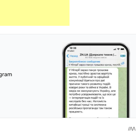
egram