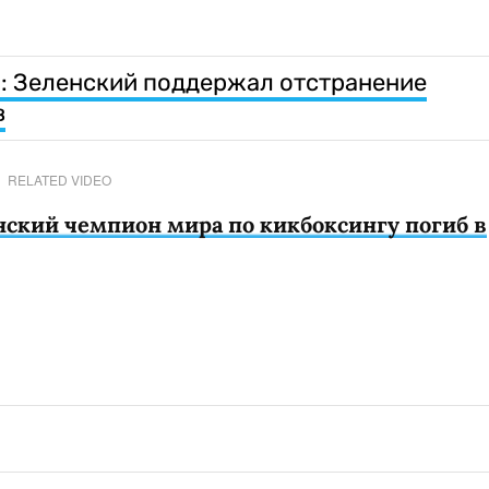
и": Зеленский поддержал отстранение
в
RELATED VIDEO
нский чемпион мира по кикбоксингу погиб в