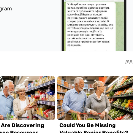
egram