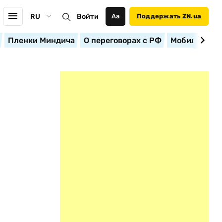
RU
Войти
Аа
Поддержать ZN.ua
Пленки Миндича
О переговорах с РФ
Мобилизация