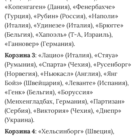
«Копенгаген» (Дания), «Фенербахче»
(Турция), «Рубин» (Россия), «Наполи»
(Италия), «Удинезе» (Италия), «Брюгге»
(Бельгия), «Хапоэль» (Т-А, Израиль),
«Ганновер» (Германия).
Корзина 3
: «Лацио» (Италия), «Стяуа»
(Румыния), «Спарта» (Чехия), «Русенборг»
(Норвегия), «Ньюкасл» (Англия), «Янг
Бойз» (Швейцария), «Леванте» (Испания),
«Генк» (Бельгия), «Боруссия»
(Менхенгладбах, Германия), «Партизан»
(Сербия), «Виктория» (Чехия), «Днепр»
(Украина).
Корзина 4
: «Хельсинборг» (Швеция),