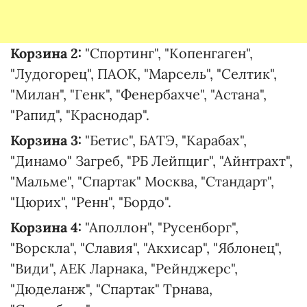
Корзина 2:
"Спортинг", "Копенгаген",
"Лудогорец", ПАОК, "Марсель", "Селтик",
"Милан", "Генк", "Фенербахче", "Астана",
"Рапид", "Краснодар".
Корзина 3:
"Бетис", БАТЭ, "Карабах",
"Динамо" Загреб, "РБ Лейпциг", "Айнтрахт",
"Мальме", "Спартак" Москва, "Стандарт",
"Цюрих", "Ренн", "Бордо".
Корзина 4:
"Аполлон", "Русенборг",
"Ворскла", "Славия", "Акхисар", "Яблонец",
"Види", АЕК Ларнака, "Рейнджерс",
"Дюделанж", "Спартак" Трнава,