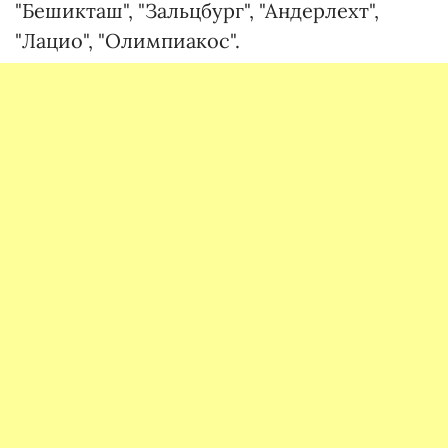
"Бешикташ", "Зальцбург", "Андерлехт",
"Лацио", "Олимпиакос".