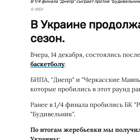
В 1/4 финала "Днепр" сыграет против "Будивельник
© ФБУ
В Украине продолж
сезон.
Вчера, 14 декабря, состоялись пос
баскетболу
.
БИПА, "Днепр" и "Черкасские Мавп
которые пробились в этот раунд ра
Ранее в 1/4 финала пробились БК "Р
"Будивельник".
По итогам жеребьевки мы получи
Украины: