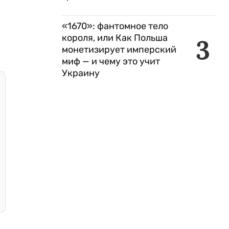
«1670»: фантомное тело
короля, или Как Польша
3
монетизирует имперский
миф — и чему это учит
Украину