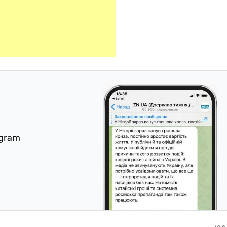
egram