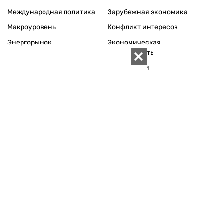
Международная политика
Зарубежная экономика
Макроуровень
Конфликт интересов
Энергорынок
Экономическая
безопасность
Приватизация
Персоналии
Экономика регионов
Социум
Наука
История
Технологии
Круг семьи
Среда обитания
Туризм
Церковь
Собственность
Культура
Использование материалов «ZN.UA» разрешается при
условии ссылки на «ZN.UA».
Для интернет-изданий обязательна прямая, открытая для
поисковых систем, гиперссылка в первом абзаце на