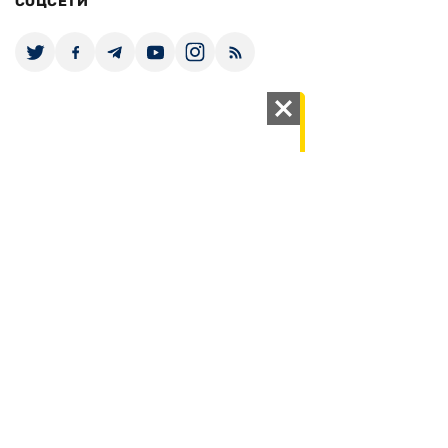
ПОДДЕРЖАТЬ ZN.UA
Поддержать независимую
журналистику!
ЗЕРКАЛО НЕДЕЛИ
не подводим с 1994-го года
АРХИВ
Внутренняя политика
Социальная защита
Международная политика
Зарубежная экономика
Макроуровень
Конфликт интересов
Энергорынок
Экономическая