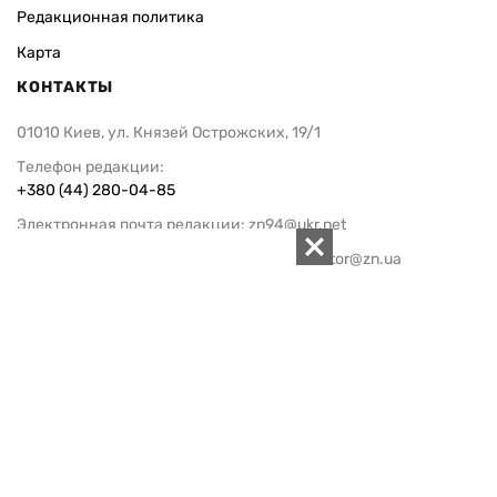
Редакционная политика
Карта
КОНТАКТЫ
01010 Киев, ул. Князей Острожских, 19/1
Телефон редакции:
+380 (44) 280-04-85
Электронная почта редакции:
zn94@ukr.net
Электронная почта службы новостей:
editor@zn.ua
СОЦСЕТИ
ПОДДЕРЖАТЬ ZN.UA
Поддержать независимую
журналистику!