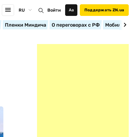
RU
Войти
Аа
Поддержать ZN.ua
Пленки Миндича
О переговорах с РФ
Мобилизация