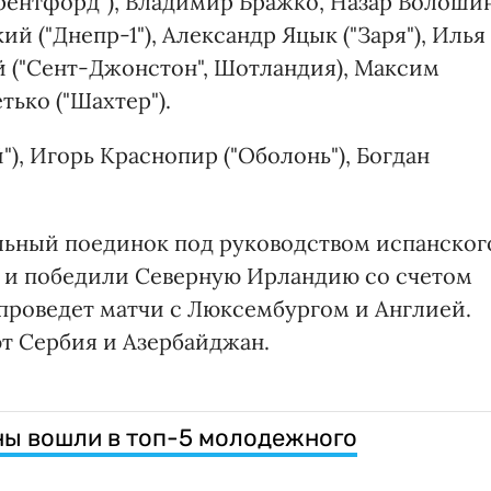
рентфорд"), Владимир Бражко, Назар Волоши
ий ("Днепр-1"), Александр Яцык ("Заря"), Илья
й ("Сент-Джонстон", Шотландия), Максим
тько ("Шахтер").
"), Игорь Краснопир ("Оболонь"), Богдан
ьный поединок под руководством испанског
я и победили Северную Ирландию со счетом
 проведет матчи с Люксембургом и Англией.
ют Сербия и Азербайджан.
ны вошли в топ-5 молодежного