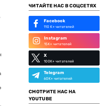
ЧИТАЙТЕ НАС В СОЦСЕТЯХ
в
Facebook
110 K+ читателей
Instagram
15K+ читателей
н
X
100K+ читателей
Telegram
а
60K+ читателей
р
СМОТРИТЕ НАС НА
YOUTUBE