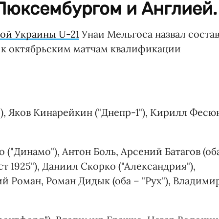
Люксембургом и Англией.
ой Украины U-21
Унаи Мельгоса назвал соста
я к октябрьским матчам квалификации
, Яков Кинарейкин ("Днепр-1"), Кирилл Фесю
("Динамо"), Антон Боль, Арсений Батагов (об
т 1925"), Даниил Скорко ("Александрия"),
й Роман, Роман Дидык (оба – "Рух"), Владими