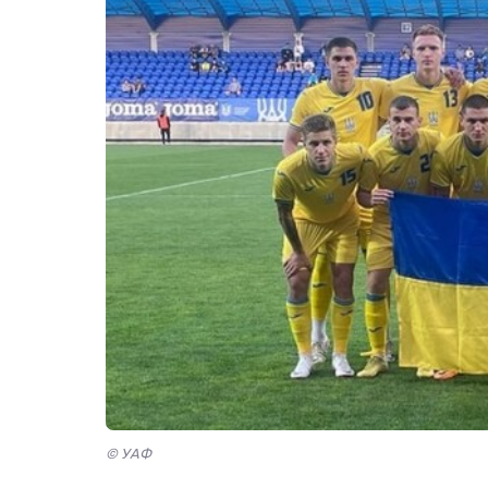
© УАФ