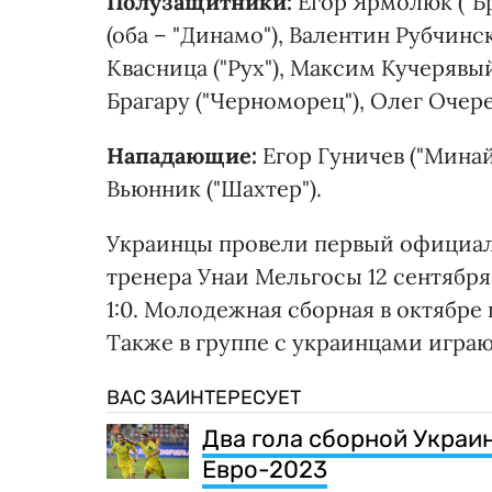
Полузащитники:
Егор Ярмолюк ("Б
(оба – "Динамо"), Валентин Рубчинск
Квасница ("Рух"), Максим Кучерявы
Брагару ("Черноморец"), Олег Очере
Нападающие:
Егор Гуничев ("Минай
Вьюнник ("Шахтер").
Украинцы провели первый официал
тренера Унаи Мельгосы 12 сентябр
1:0. Молодежная сборная в октябре
Также в группе с украинцами игра
ВАС ЗАИНТЕРЕСУЕТ
Два гола сборной Украи
Евро-2023