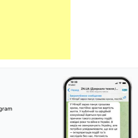
egram