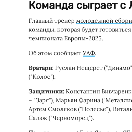
Команда сыграет с 
Главный тренер
молодежной сборн
команды, которая будет готовитьс
чемпионата Европы-2025.
Об этом сообщает
УАФ
.
Вратари:
Руслан Нещерет ("Динамо")
("Колос").
Защитники:
Константин Вивчаренко 
– "Заря"), Марьян Фарина ("Металлис
Артем Смоляков ("Полесье"), Витали
Салюк ("Черноморец").