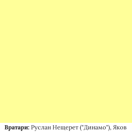
Вратари:
Руслан Нещерет ("Динамо"), Яков