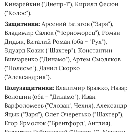
Кинарейкин ("Днепр-1"), Кирилл Фесюн
("Колос").
Защитники:
Арсений Батагов ("Заря"),
Владимир Салюк ("Черноморец"), Роман
Дидык, Виталий Роман (оба – "Рух"),
Эдуард Козик ("Шахтер"), Константин
Вивчаренко ("Динамо"), Артем Смоляков
("Полесье"), Данил Скорко
("Александрия").
Полузащитники:
Владимир Бражко, Назар
Волошин (оба – "Динамо"), Иван
Варфоломеев ("Слован", Чехия), Александр
Яцык ("Заря"), Олег Очеретько ("Шахтер"),
Егор Ярмолюк ("Брентфорд", Англия),
Валентин Рубчинский ("Днепр-1"), Максим