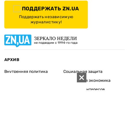
ПОДДЕРЖАТЬ ZN.UA
Поддержать независимую
журналистику!
ЗЕРКАЛО НЕДЕЛИ
не подводим с 1994-го года
АРХИВ
Внутренняя политика
Социальная защита
Международная политика
Зарубежная экономика
Макроуровень
Конфликт интересов
Энергорынок
Экономическая
безопасность
Приватизация
Персоналии
Экономика регионов
Социум
Наука
История