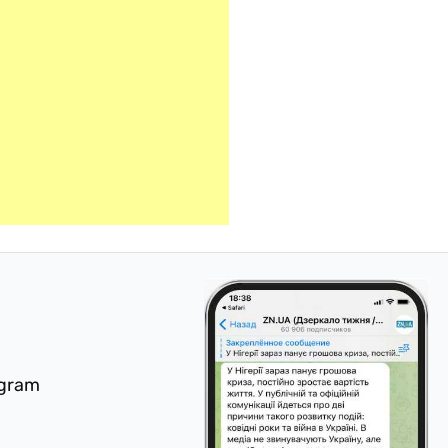
egram