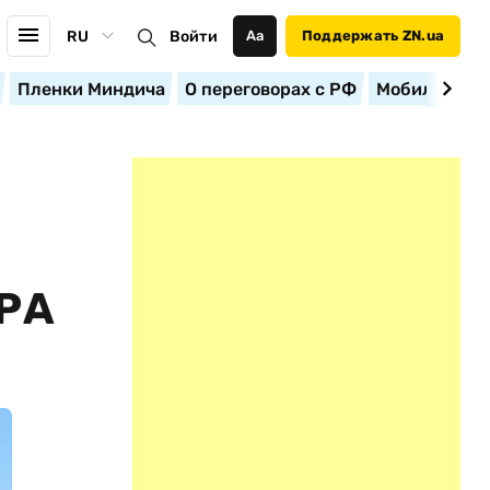
RU
Войти
Аа
Поддержать ZN.ua
Пленки Миндича
О переговорах с РФ
Мобилизация
РА