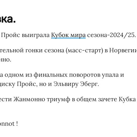
ка.
 Пройс выиграла
Кубок мира
сезона-2024/25.
тельной гонки сезона (масс-старт) в Норвеги
нно.
на одном из финальных поворотов упала и
иску Пройс, но и Эльвиру Эберг.
нести Жанмонно триумф в общем зачете Кубка
onnot !