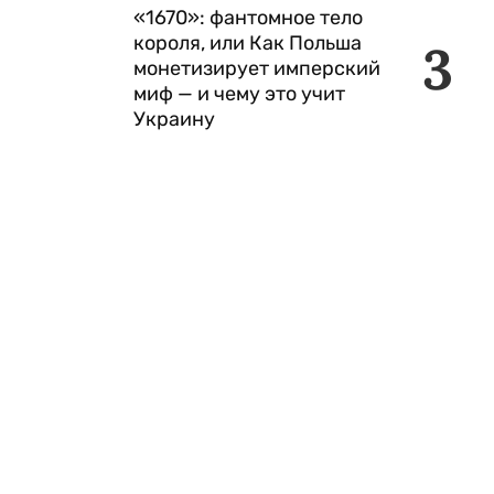
«1670»: фантомное тело
короля, или Как Польша
3
монетизирует имперский
миф — и чему это учит
Украину