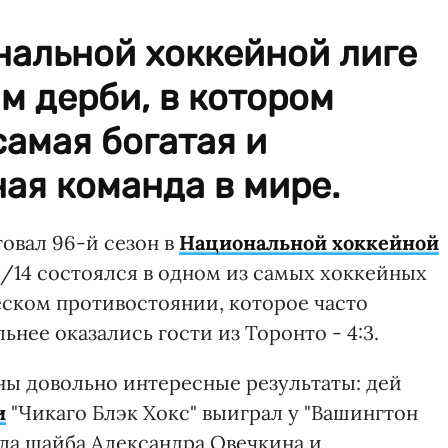
нальной хоккейной лиге
м дерби, в котором
самая богатая и
ая команда в мире.
товал 96-й сезон в
Национальной хоккейной
3/14 состоялся в одном из самых хоккейных
еском противостоянии, которое часто
льнее оказались гости из Торонто - 4:3.
ны довольно интересные результаты: дей
и
"Чикаго Блэк Хокс" выиграл у "Вашингтон
асла шайба Александра Овечкина и