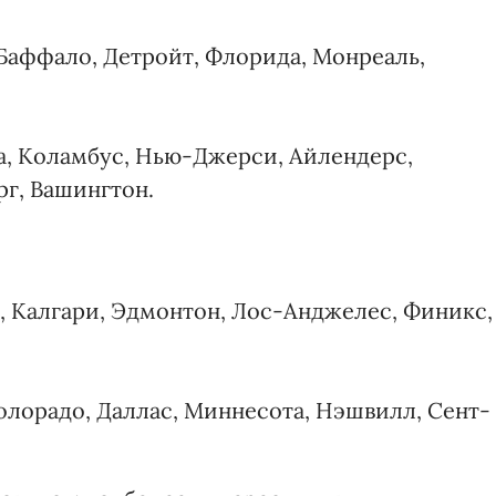
 Баффало, Детройт, Флорида, Монреаль,
а, Коламбус, Нью-Джерси, Айлендерс,
г, Вашингтон.
м, Калгари, Эдмонтон, Лос-Анджелес, Финикс,
Колорадо, Даллас, Миннесота, Нэшвилл, Сент-