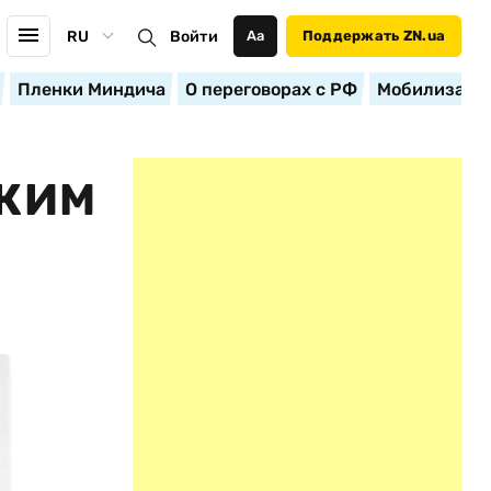
RU
Войти
Аа
Поддержать ZN.ua
Пленки Миндича
О переговорах с РФ
Мобилизация
СКИМ