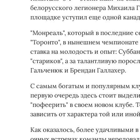
белорусского легионера Михаила Г
площадке уступил еще одной канад
"Монреаль", который в последние с
"Торонто", в нынешнем чемпионате
ставка на молодость и опыт: Субба
"стариков", а за талантливую порос
Гальченюк и Брендан Галлахер.
С самым богатым и популярным клу
первую очередь здесь стоит выдели
"пофеерить" в своем новом клубе. Т
зависить от характера той или ино
Как оказалось, более удачливыми в
очных встречах команды чередовал