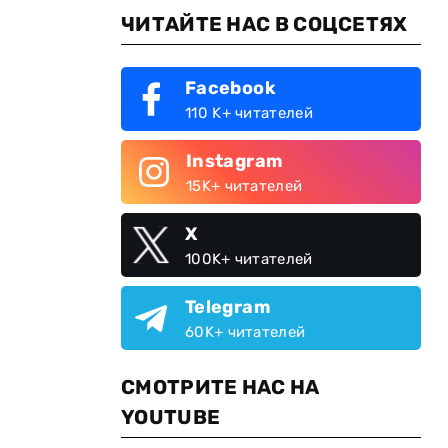
ЧИТАЙТЕ НАС В СОЦСЕТЯХ
Facebook
110 K+ читателей
Instagram
15K+ читателей
X
100K+ читателей
Telegram
60K+ читателей
СМОТРИТЕ НАС НА
YOUTUBE