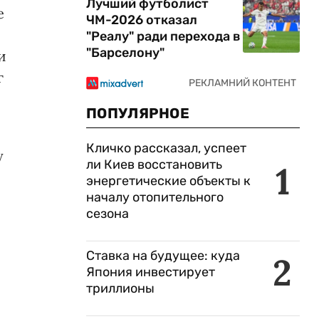
Лучший футболист
е
ЧМ-2026 отказал
"Реалу" ради перехода в
"Барселону"
и
г
ПОПУЛЯРНОЕ
Кличко рассказал, успеет
у
ли Киев восстановить
1
энергетические объекты к
началу отопительного
сезона
Ставка на будущее: куда
2
Япония инвестирует
триллионы