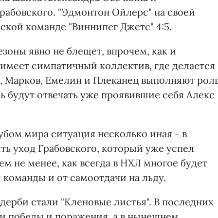
рабовского. "Эдмонтон Ойлерс" на своей
ской команде "Виннипег Джетс" 4:5.
езоны явно не блещет, впрочем, как и
 имеет симпатичный коллектив, где делается
н, Марков, Емелин и Плеканец выполняют рол
ль будут отвечать уже проявившие себя Алекс
бом мира ситуация несколько иная - в
ть уход Грабовского, который уже успел
ем не менее, как всегда в НХЛ многое будет
й команды и от самоотдачи на льду.
 дерби стали "Кленовые листья". В последних
и победы и поражения, а в нынешнем