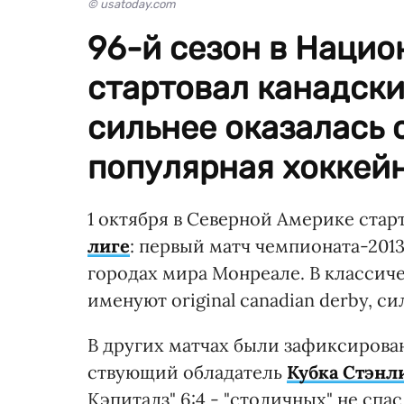
© usatoday.com
96-й сезон в Нацио
стартовал канадски
сильнее оказалась 
популярная хоккейн
1 октября в Северной Америке стар
лиге
: первый матч чемпионата-201
городах мира Монреале. В классич
именуют original canadian derby, си
В других матчах были зафиксирова
ствующий обладатель
Кубка Стэнл
Кэпиталз" 6:4 - "столичных" не сп