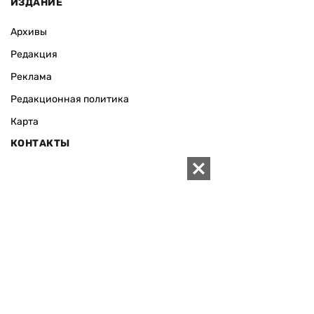
ИЗДАНИЕ
Архивы
Редакция
Реклама
Редакционная политика
Карта
КОНТАКТЫ
01010 Киев, ул. Князей Острожских, 19/1
Телефон редакции:
+380 (44) 280-04-85
Электронная почта редакции:
zn94@ukr.net
Электронная почта службы новостей:
editor@zn.ua
СОЦСЕТИ