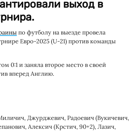
антировали выход в
рнира.
раины
по футболу на выезде провела
рнире Евро-2025 (U-21) против команды
м 0:1 и заняла второе место в своей
ив вперед Англию.
Миличич, Джурджевич, Радоевич (Вукичевич,
епанович, Алексич (Крстич, 90+2), Лазич,