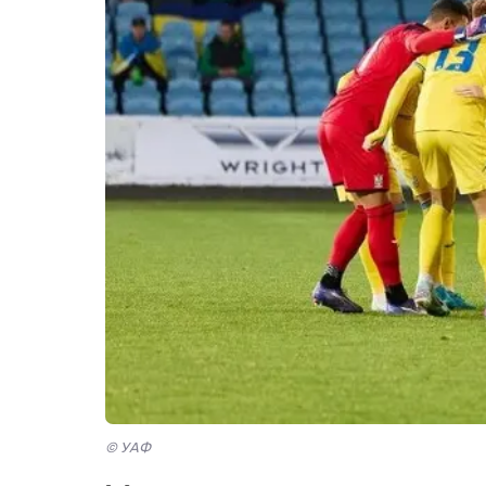
© УАФ