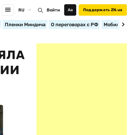
RU
Войти
Аа
Поддержать ZN.ua
Пленки Миндича
О переговорах с РФ
Мобилизация
ЯЛА
ЦИИ