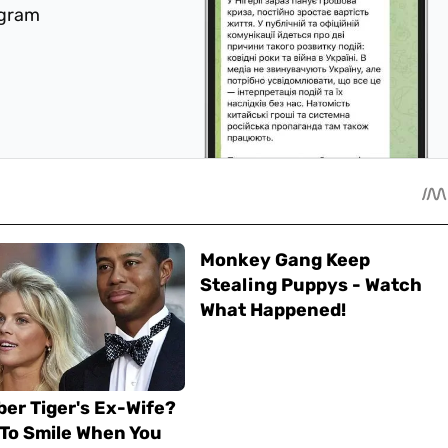
egram