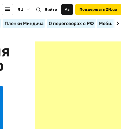
RU
Войти
Аа
Поддержать ZN.ua
Пленки Миндича
О переговорах с РФ
Мобилизация
ИЯ
О