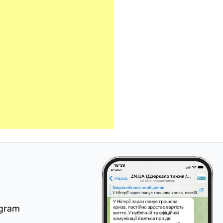
egram