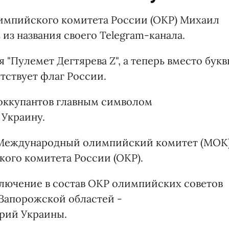
лимпийского комитета России (ОКР) Михаил
 из названия своего Telegram-канала.
 "Пулемет Дегтярева Z", а теперь вместо бук
утствует флаг России.
я оккупантов главным символом
 Украину.
а Международный олимпийский комитет (МОК
ого комитета России (ОКР).
лючение в состав ОКР олимпийских советов
и Запорожской областей -
рий Украины.