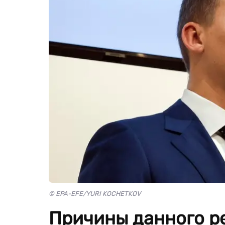
© EPA-EFE/YURI KOCHETKOV
Причины данного ре