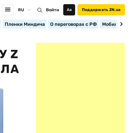
RU
Войти
Аа
Поддержать ZN.ua
Пленки Миндича
О переговорах с РФ
Мобилизация
У Z
АЛА