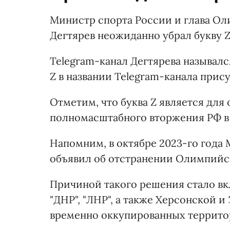
Министр спорта России и глава О
Дегтярев неожиданно убрал букву Z
Telegram-канал Дегтярева назывался
Z в названии Telegram-канала прис
Отметим, что буква Z является дл
полномасштабного вторжения РФ в
Напомним, в октябре 2023-го год
объявил об отстранении Олимпийск
Причиной такого решения стало вк
"ДНР", "ЛНР", а также Херсонской 
временно оккупированных террито