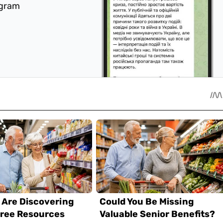
egram