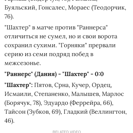
Буяльский, Гонсалес, Мораес (Теодорчик,
76).
"Шахтер" в матче против "Раннерса"
отличиться не сумел, но и свои ворота
сохранил сухими. "Горняки" прервали
серию из семи подряд побед в
межсезонье.
"Раннерс" (Дания) - "Шахтер" - 0:0
"Шахтер":
Пятов, Срна, Кучер, Ордец,
Исмаили, Степаненко, Малышев, Марлос
(Борячук, 78), Эдуардо (Феррейра, 66),
Тайсон (Зубков, 69), Гладкий (Веллингтон,
46).
RELATED VIDEO