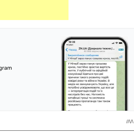
egram