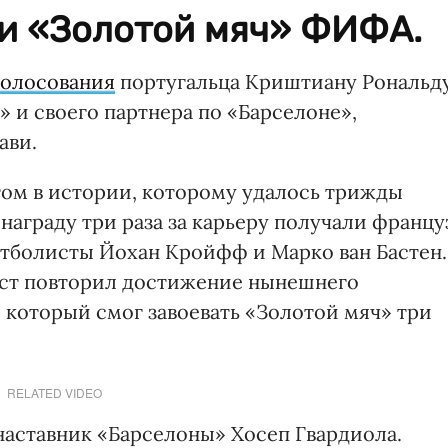
и «Золотой мяч» ФИФА.
голосования
португальца Криштиану Рональду
» и своего партнера по «Барселоне»,
ави.
ом в истории, которому удалось трижды
 награду три раза за карьеру получали францу
тболисты Йохан Кройфф и Марко ван Бастен.
ист повторил достижение нынешнего
который смог завоевать «Золотой мяч» три
RELATED VIDEO
наставник «Барселоны» Хосеп Гвардиола.