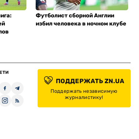
ига:
Футболист сборной Англии
ей
избил человека в ночном клубе
лов
ЕТИ
ПОДДЕРЖАТЬ ZN.UA
Поддержать независимую
журналистику!