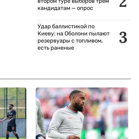
2
втором туре выборов трем
кандидатам — опрос
Удар баллистикой по
3
Киеву: на Оболони пылают
резервуары с топливом,
есть раненые