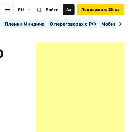
RU
Войти
Аа
Поддержать ZN.ua
Пленки Миндича
О переговорах с РФ
Мобилизация
О