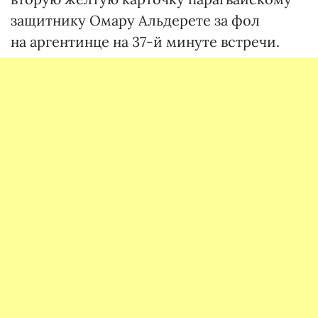
защитнику Омару Альдерете за фол
на аргентинце на 37-й минуте встречи.