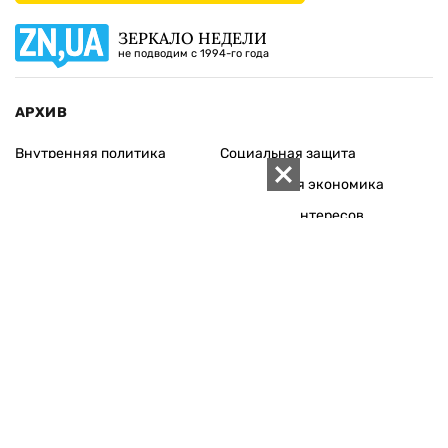
ЗЕРКАЛО НЕДЕЛИ
не подводим с 1994-го года
АРХИВ
Внутренняя политика
Социальная защита
Международная политика
Зарубежная экономика
Макроуровень
Конфликт интересов
Энергорынок
Экономическая
безопасность
Приватизация
Персоналии
Экономика регионов
Социум
Наука
История
Технологии
Круг семьи
Среда обитания
Туризм
Церковь
Собственность