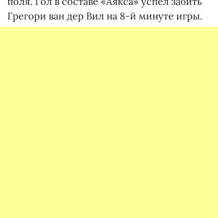
поля. Гол в составе «Аякса» успел забить
Грегори ван дер Вил на 8-й минуте игры.