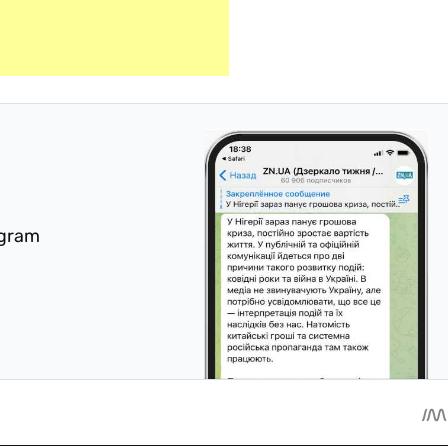
egram