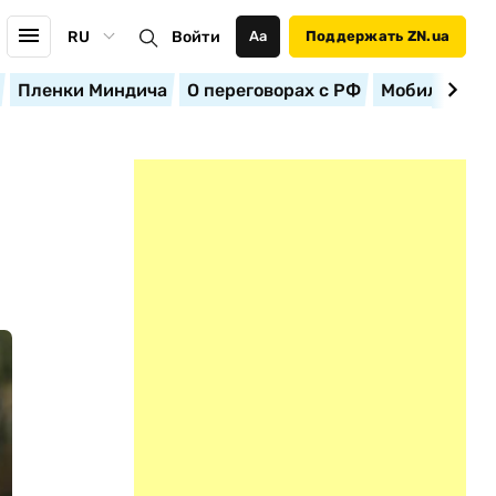
RU
Войти
Аа
Поддержать ZN.ua
Пленки Миндича
О переговорах с РФ
Мобилизация