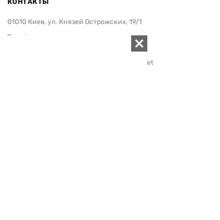
КОНТАКТЫ
01010 Киев, ул. Князей Острожских, 19/1
Телефон редакции:
+380 (44) 280-04-85
Электронная почта редакции:
zn94@ukr.net
Электронная почта службы новостей:
editor@zn.ua
СОЦСЕТИ
ПОДДЕРЖАТЬ ZN.UA
Поддержать независимую
журналистику!
ЗЕРКАЛО НЕДЕЛИ
не подводим с 1994-го года