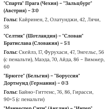
"Спарта" Прага (Чехия) – "Зальцбург"
(Австрия) – 3:0
Голы:
Кайринен, 2, Олатунджи, 42, Лячи,
58
"Селтик" (Шотландия)
– "Слован"
Братислава (Словакия) – 5:1
Голы:
Скейлз, 17, Фурухаси, 47, Энгельс, 56
(с пенальти), Маэда, 70, Айда, 86 – Виммер,
60
"Брюгге" (Бельгия) – "Боруссия"
Дортмунд (Германия) – 0:3
Голы:
Байно-Гиттенс, 76, 86, Гирасси,
90+5 (с пенальти)
"Манчестер Сити" (Англия) – "Интер"