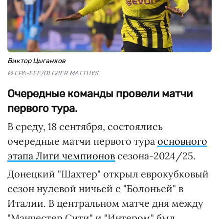
Виктор Цыганков
© EPA-EFE/OLIVIER MATTHYS
Очередные команды провели матчи
первого тура.
В среду, 18 сентября, состоялись
очередные матчи первого тура
основного
этапа Лиги чемпионов
сезона-2024/25.
Донецкий "Шахтер" открыл еврокубковый
сезон нулевой ничьей с "Болоньей" в
Италии. В центральном матче дня между
"Манчестер Сити" и "Интером" был