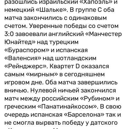
разошлись израильский «Хапоэль» и
немецкий «Шальке». В группе С оба
матча закончились с одинаковым
счетом. Уверенные победы со счетом
3:0 завоевали английский «Манчестер
Юнайтед» над турецким
«Бураспором» и испанская
«Валенсия» над шотландским
«Рейнджерс». Квартет D оказался
самым «мирным» в сегодняшнем
игровом дне. Оба матча завершились
вничью. Нулевой ничьей закончился
матч между российским «Рубином» и
греческим «Панатинайкосом». В свою
очередь испанская «Барселона» так и
не смогла вырвать победу у датского