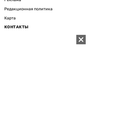
Редакционная политика
Карта
КОНТАКТЫ
01010 Киев, ул. Князей Острожских, 19/1
Телефон редакции:
+380 (44) 280-04-85
Электронная почта редакции:
zn94@ukr.net
Электронная почта службы новостей:
editor@zn.ua
СОЦСЕТИ
ПОДДЕРЖАТЬ ZN.UA
Поддержать независимую
журналистику!