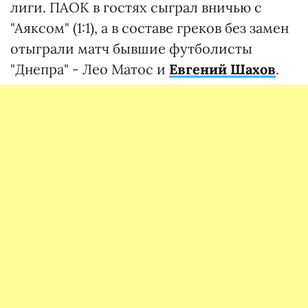
лиги. ПАОК в гостях сыграл вничью с
"Аяксом" (1:1), а в составе греков без замен
отыграли матч бывшие футболисты
"Днепра" - Лео Матос и
Евгений Шахов
.