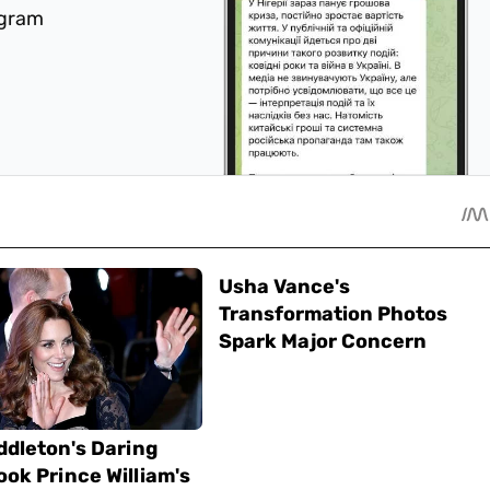
egram