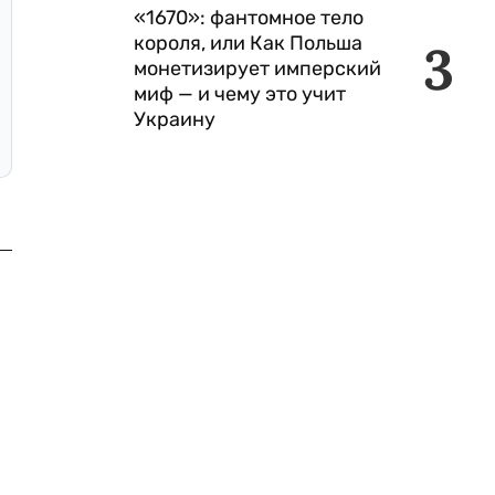
«1670»: фантомное тело
короля, или Как Польша
3
монетизирует имперский
миф — и чему это учит
Украину