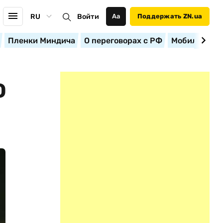
RU
Войти
Аа
Поддержать ZN.ua
Пленки Миндича
О переговорах с РФ
Мобилизация
Ю