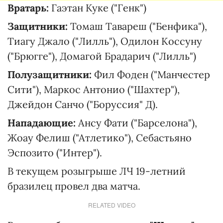
Вратарь:
Гаэтан Куке ("Генк")
Защитники:
Томаш Тавареш ("Бенфика"),
Тиагу Джало ("Лилль"), Одилон Коссуну
("Брюгге"), Домагой Брадарич ("Лилль")
Полузащитники:
Фил Фоден ("Манчестер
Сити"), Маркос Антонио ("Шахтер"),
Джейдон Санчо ("Боруссия" Д).
Нападающие:
Ансу Фати ("Барселона"),
Жоау Фелиш ("Атлетико"), Себастьяно
Эспозито ("Интер").
В текущем розыгрыше ЛЧ 19-летний
бразилец провел два матча.
RELATED VIDEO