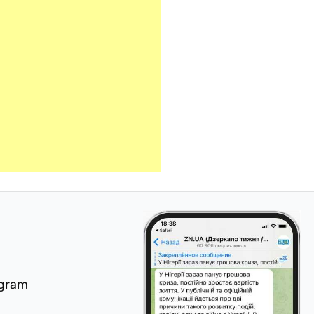
egram