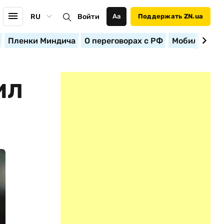
RU
Войти
Аа
Поддержать ZN.ua
Пленки Миндича
О переговорах с РФ
Мобилизация
ИЛ