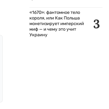
«1670»: фантомное тело
короля, или Как Польша
3
монетизирует имперский
миф — и чему это учит
Украину