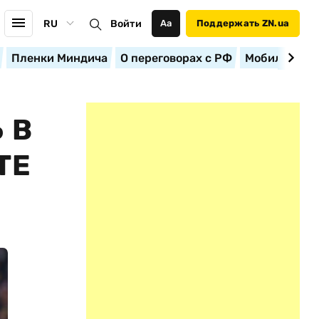
RU
Войти
Аа
Поддержать ZN.ua
Пленки Миндича
О переговорах с РФ
Мобилизация
 В
ТЕ