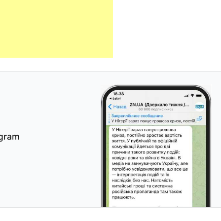
egram