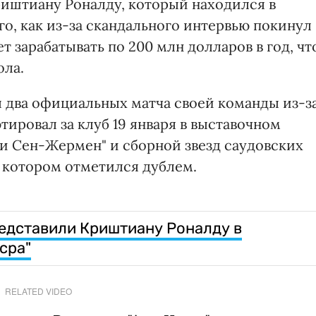
иштиану Роналду, который находился в
го, как из-за скандального интервью покинул
 зарабатывать по 200 млн долларов в год, чт
ола.
 два официальных матча своей команды из-з
тировал за клуб 19 января в выставочном
и Сен-Жермен" и сборной звезд саудовских
 в котором отметился дублем.
едставили Криштиану Роналду в
сра"
RELATED VIDEO