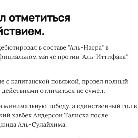
л отметиться
йствием.
ебютировал в составе "Аль-Насра" в
фициальном матче против "Аль-Иттифака"
ле с капитанской повязкой, провел полный
 действиями отличиться не сумел.
а минимальную победу, а единственный гол в
ский хавбек Андерсон Талиска после
джида Аль-Сулайхима.