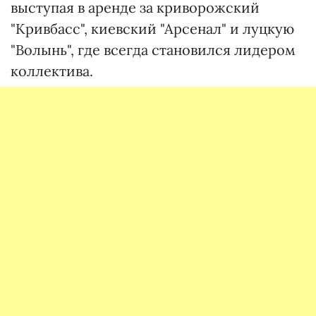
выступая в аренде за криворожский
"Кривбасс", киевский "Арсенал" и луцкую
"Волынь", где всегда становился лидером
коллектива.