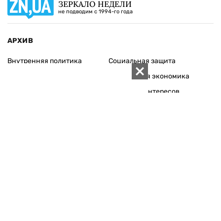
ЗЕРКАЛО НЕДЕЛИ
не подводим с 1994-го года
АРХИВ
Внутренняя политика
Социальная защита
Международная политика
Зарубежная экономика
Макроуровень
Конфликт интересов
Энергорынок
Экономическая
безопасность
Приватизация
Персоналии
Экономика регионов
Социум
Наука
История
Технологии
Круг семьи
Среда обитания
Туризм
Церковь
Собственность
Культура