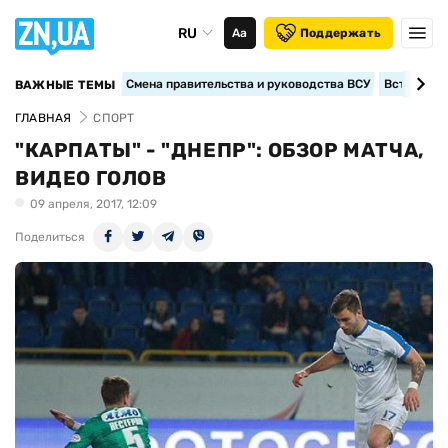
RU
Аа
Поддержать
Смена правительства и руководства ВСУ
Вступление
ВАЖНЫЕ ТЕМЫ
ГЛАВНАЯ
СПОРТ
"КАРПАТЫ" - "ДНЕПР": ОБЗОР МАТЧА,
ВИДЕО ГОЛОВ
09 апреля, 2017, 12:09
Поделиться