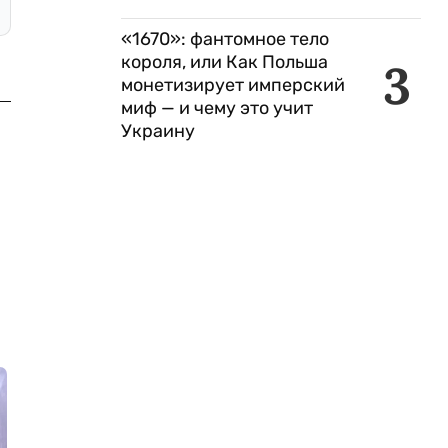
«1670»: фантомное тело
короля, или Как Польша
3
монетизирует имперский
миф — и чему это учит
Украину