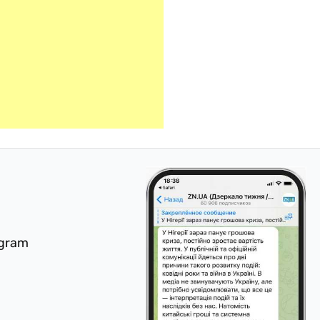
egram