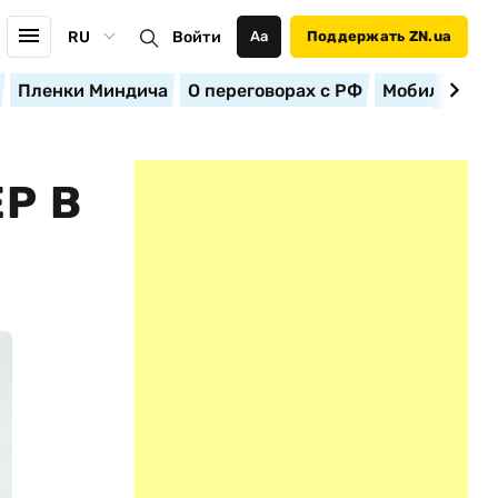
RU
Войти
Аа
Поддержать ZN.ua
Пленки Миндича
О переговорах с РФ
Мобилизация
Р В