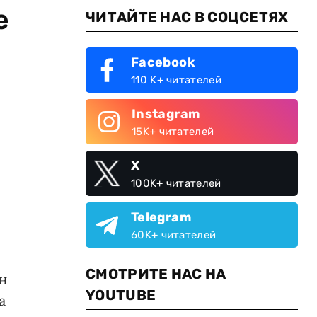
е
ЧИТАЙТЕ НАС В СОЦСЕТЯХ
Facebook
110 K+ читателей
Instagram
15K+ читателей
X
100K+ читателей
Telegram
60K+ читателей
СМОТРИТЕ НАС НА
н
YOUTUBE
а