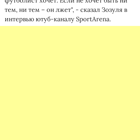
футболист хочет. Если не хочет быть ни
тем, ни тем – он лжет", - сказал Зозуля в
интервью ютуб-каналу SportArena.