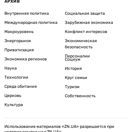
АРХИВ
Внутренняя политика
Социальная защита
Международная политика
Зарубежная экономика
Макроуровень
Конфликт интересов
Энергорынок
Экономическая
безопасность
Приватизация
Персоналии
Экономика регионов
Социум
Наука
История
Технологии
Круг семьи
Среда обитания
Туризм
Церковь
Собственность
Культура
Использование материалов «ZN.UA» разрешается при
условии ссылки на «ZN.UA».