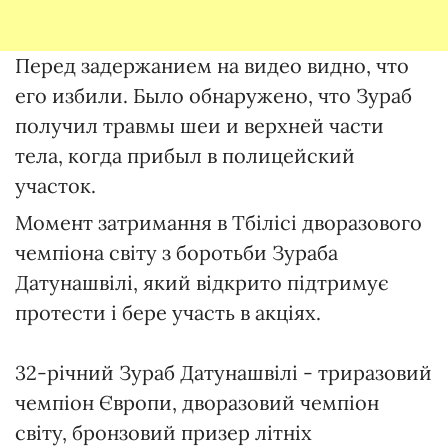
Перед задержанием на видео видно, что
его избили. Было обнаружено, что Зураб
получил травмы шеи и верхней части
тела, когда прибыл в полицейский
участок.
Момент затримання в Тбілісі дворазового
чемпіона світу з боротьби Зураба
Датунашвілі, який відкрито підтримує
протести і бере участь в акціях.
32-річний Зураб Датунашвілі - триразовий
чемпіон Європи, дворазовий чемпіон
світу, бронзовий призер літніх