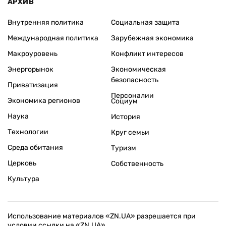
АРХИВ
Внутренняя политика
Социальная защита
Международная политика
Зарубежная экономика
Макроуровень
Конфликт интересов
Энергорынок
Экономическая
безопасность
Приватизация
Персоналии
Экономика регионов
Социум
Наука
История
Технологии
Круг семьи
Среда обитания
Туризм
Церковь
Собственность
Культура
Использование материалов «ZN.UA» разрешается при
условии ссылки на «ZN.UA».