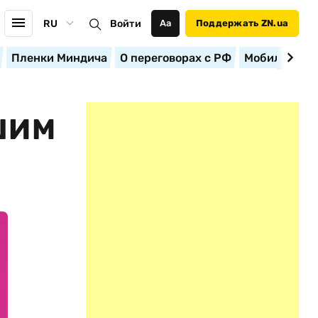
RU
Войти
Аа
Поддержать ZN.ua
Пленки Миндича
О переговорах с РФ
Мобилизация
ШИМ