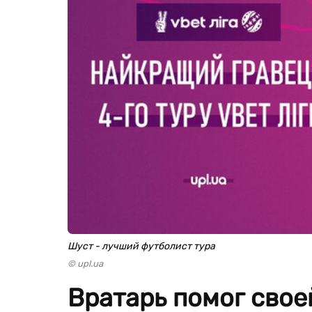
Шуст - лучший футболист тура
© upl.ua
Вратарь помог свое