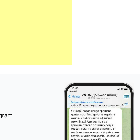
egram