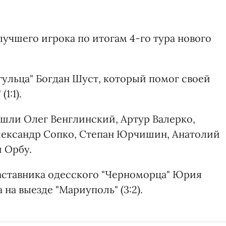
лучшего игрока по итогам 4-го тура нового
ульца" Богдан Шуст, который помог своей
1:1).
ошли Олег Венглинский, Артур Валерко,
Александр Сопко, Степан Юрчишин, Анатолий
 Орбу.
аставника одесского "Черноморца" Юрия
на выезде "Мариуполь" (3:2).