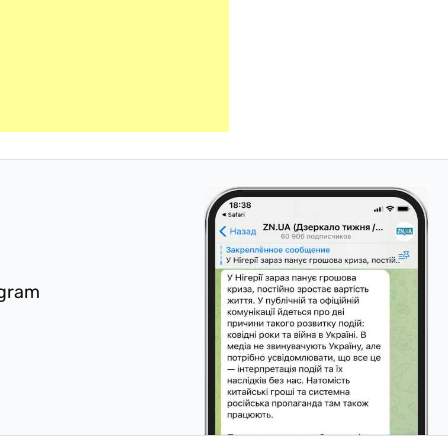
egram