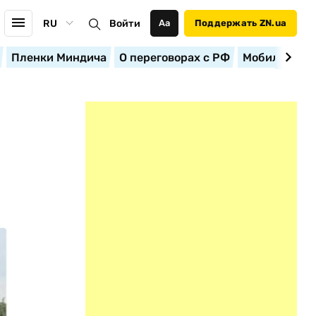
RU
Войти
Аа
Поддержать ZN.ua
Пленки Миндича
О переговорах с РФ
Мобилизация