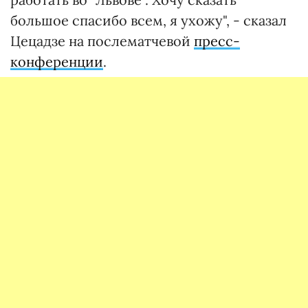
большое спасибо всем, я ухожу", - сказал
Цецадзе на послематчевой
пресс-
конференции
.