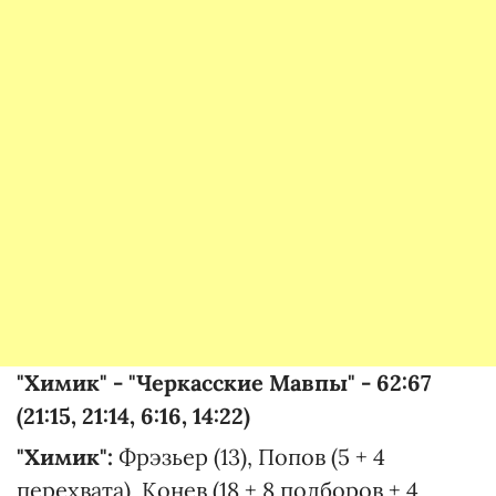
"Химик" - "Черкасские Мавпы" - 62:67
(21:15, 21:14, 6:16, 14:22)
"Химик":
Фрэзьер (13), Попов (5 + 4
перехвата), Конев (18 + 8 подборов + 4