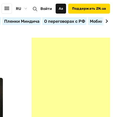
RU
Войти
Аа
Поддержать ZN.ua
Пленки Миндича
О переговорах с РФ
Мобилизация