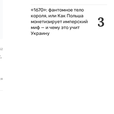
«1670»: фантомное тело
короля, или Как Польша
3
монетизирует имперский
миф — и чему это учит
Украину
52
,
ся