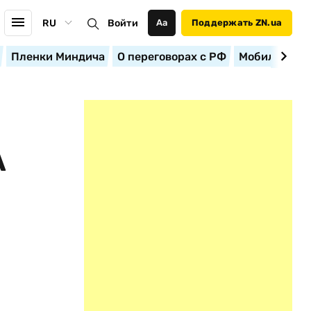
RU
Войти
Аа
Поддержать ZN.ua
Пленки Миндича
О переговорах с РФ
Мобилизация
А