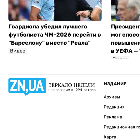
Гвардиола убедил лучшего
Президен
футболиста ЧМ-2026 перейти в
мог спос
"Барселону" вместо "Реала"
повышени
в УЕФА — 
Видео
Видео
ИЗДАНИЕ
ЗЕРКАЛО НЕДЕЛИ
не подводим с 1994-го года
Архивы
Редакция
Реклама
Редакционная п
Карта