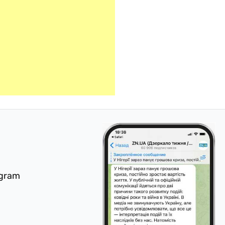
egram