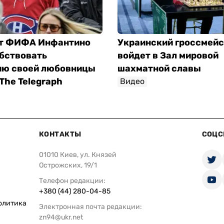
т ФИФА Инфантино
Украинский гроссмей
обствовать
войдет в Зал мировой
ю своей любовницы
шахматной славы
The Telegraph
Видео
КОНТАКТЫ
СОЦС
01010 Киев, ул. Князей
Острожских, 19/1
Телефон редакции:
+380 (44) 280-04-85
олитика
Электронная почта редакции:
zn94@ukr.net