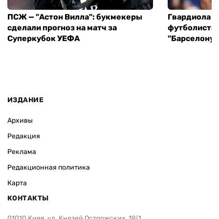
ПСЖ — "Астон Вилла": букмекеры
Гвардиола у
сделали прогноз на матч за
футболиста 
Суперкубок УЕФА
"Барселону"
ИЗДАНИЕ
Архивы
Редакция
Реклама
Редакционная политика
Карта
КОНТАКТЫ
01010 Киев, ул. Князей Острожских, 19/1