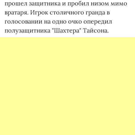
прошел защитника и пробил низом мимо
вратаря. Игрок столичного гранда в
голосовании на одно очко опередил
полузащитника "Шахтера" Тайсона.