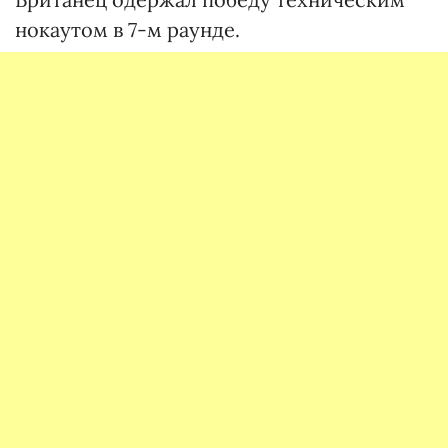
нокаутом в 7-м раунде.