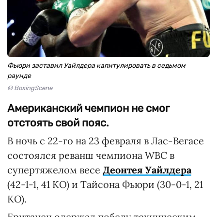
Фьюри заставил Уайлдера капитулировать в седьмом
раунде
© BoxingScene
Американский чемпион не смог
отстоять свой пояс.
В ночь с 22-го на 23 февраля в Лас-Вегасе
состоялся реванш чемпиона WBC в
супертяжелом весе
Деонтея Уайлдера
(42-1-1, 41 КО) и Тайсона Фьюри (30-0-1, 21
КО).
Британец одержал победу техническим