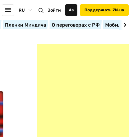
RU
Войти
Аа
Поддержать ZN.ua
Пленки Миндича
О переговорах с РФ
Мобилизация