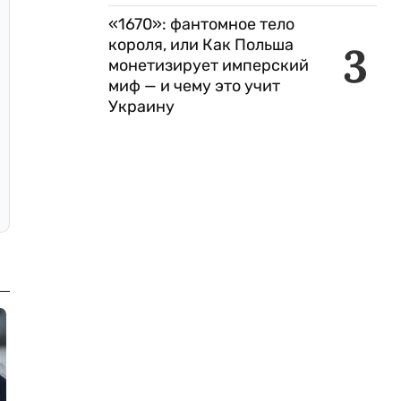
«1670»: фантомное тело
короля, или Как Польша
3
монетизирует имперский
миф — и чему это учит
Украину