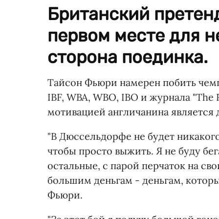
Британский претенд
первом месте для н
сторона поединка.
Тайсон Фьюри намерен побить чемп
IBF, WBA, WBО, IBO и журнала "The 
мотивацией англичанина является 
"В Дюссельдорфе не будет никакого 
чтобы просто выжить. Я не буду бега
остальные, с парой перчаток на сво
большим деньгам - деньгам, которы
Фьюри.