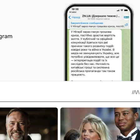
egram