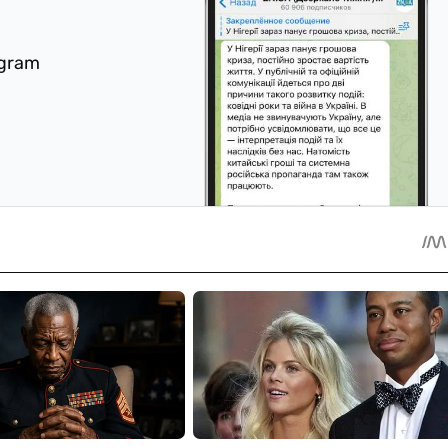
egram