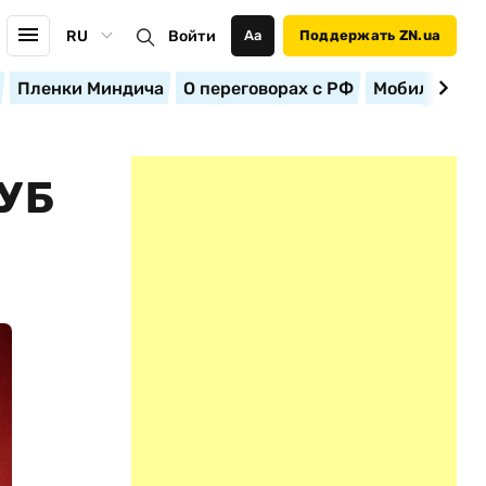
RU
Войти
Аа
Поддержать ZN.ua
Пленки Миндича
О переговорах с РФ
Мобилизация
УБ